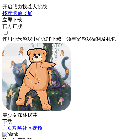
开启眼力找茬大挑战
找茬
卡通
竖屏
立即下载
官方正版
使用小米游戏中心APP
下载
，领丰富游戏
福利
及
礼包
美少女森林找茬
下载
主页
攻略
社区
视频