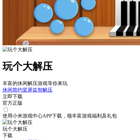
玩个大解压
丰富的休闲解压游戏等你来玩
休闲
简约
竖屏
益智
解压
立即下载
官方正版
使用小米游戏中心APP
下载
，领丰富游戏
福利
及
礼包
玩个大解压
下载