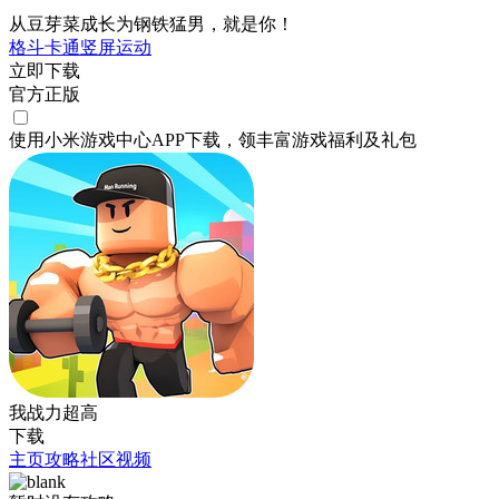
从豆芽菜成长为钢铁猛男，就是你！
格斗
卡通
竖屏
运动
立即下载
官方正版
使用小米游戏中心APP
下载
，领丰富游戏
福利
及
礼包
我战力超高
下载
主页
攻略
社区
视频