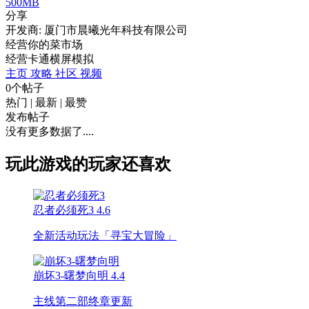
500MB
分享
开发商: 厦门市晨曦光年科技有限公司
经营你的菜市场
经营
卡通
横屏
模拟
主页
攻略
社区
视频
0个帖子
热门
|
最新
|
最赞
发布帖子
没有更多数据了....
玩此游戏的玩家还喜欢
忍者必须死3
4.6
全新活动玩法「寻宝大冒险」
崩坏3-曙梦向明
4.4
主线第二部终章更新