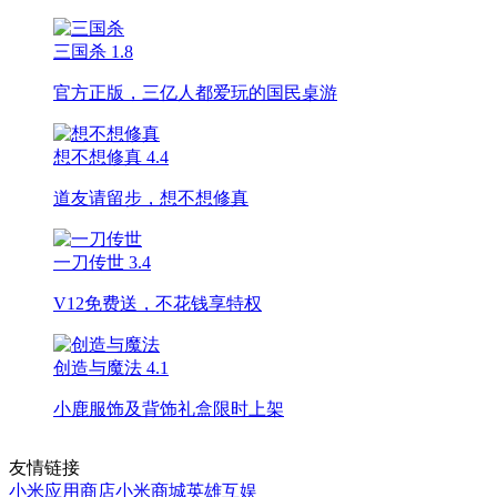
三国杀
1.8
官方正版，三亿人都爱玩的国民桌游
想不想修真
4.4
道友请留步，想不想修真
一刀传世
3.4
V12免费送，不花钱享特权
创造与魔法
4.1
小鹿服饰及背饰礼盒限时上架
友情链接
小米应用商店
小米商城
英雄互娱