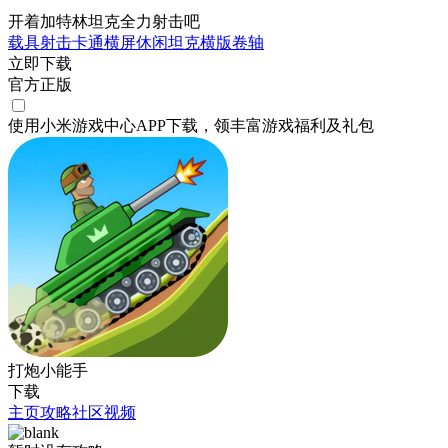
开着加特林坦克全力射击吧
载具射击
卡通
横屏
休闲
坦克
横版卷轴
立即下载
官方正版
使用小米游戏中心APP
下载
，领丰富游戏
福利
及
礼包
打炮小能手
下载
主页
攻略
社区
视频