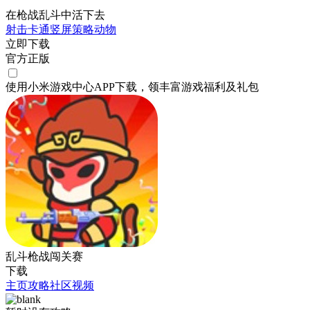
在枪战乱斗中活下去
射击
卡通
竖屏
策略
动物
立即下载
官方正版
使用小米游戏中心APP
下载
，领丰富游戏
福利
及
礼包
乱斗枪战闯关赛
下载
主页
攻略
社区
视频