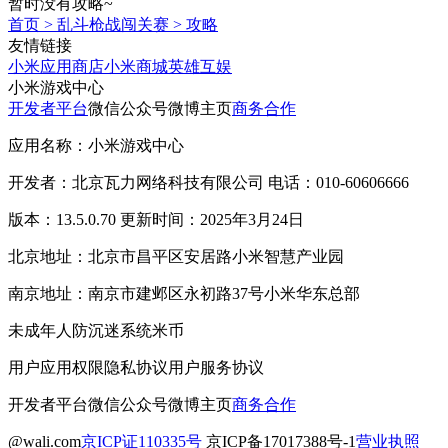
暂时没有攻略~
首页
>
乱斗枪战闯关赛
>
攻略
友情链接
小米应用商店
小米商城
英雄互娱
小米游戏中心
开发者平台
微信公众号
微博主页
商务合作
应用名称：小米游戏中心
开发者：北京瓦力网络科技有限公司 电话：010-60606666
版本：13.5.0.70 更新时间：2025年3月24日
北京地址：北京市昌平区安居路小米智慧产业园
南京地址：南京市建邺区永初路37号小米华东总部
未成年人防沉迷系统
米币
用户应用权限
隐私协议
用户服务协议
开发者平台
微信公众号
微博主页
商务合作
@wali.com
京ICP证110335号
京ICP备17017388号-1
营业执照