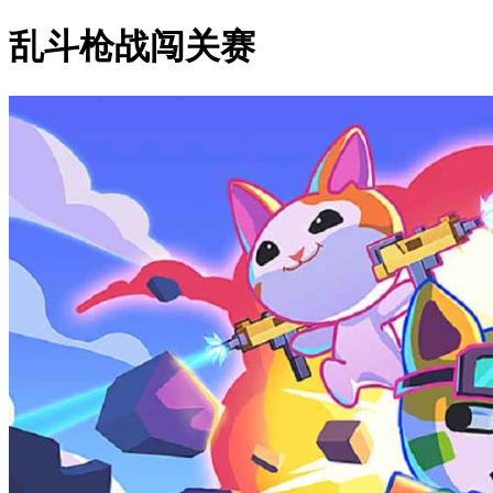
乱斗枪战闯关赛