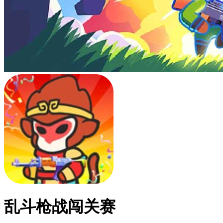
乱斗枪战闯关赛