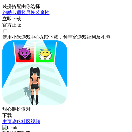
装扮搭配由你选择
跑酷
卡通
竖屏
换装
魔性
立即下载
官方正版
使用小米游戏中心APP
下载
，领丰富游戏
福利
及
礼包
甜心装扮派对
下载
主页
攻略
社区
视频