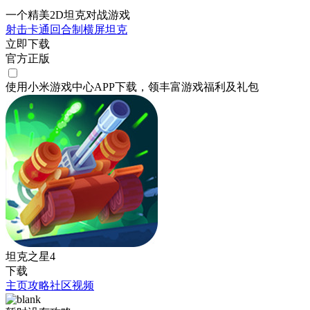
一个精美2D坦克对战游戏
射击
卡通
回合制
横屏
坦克
立即下载
官方正版
使用小米游戏中心APP
下载
，领丰富游戏
福利
及
礼包
坦克之星4
下载
主页
攻略
社区
视频