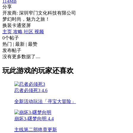
114MB
分享
开发商: 深圳窄门文化科技有限公司
梦幻时尚，魅力之旅！
换装
卡通
竖屏
主页
攻略
社区
视频
0个帖子
热门
|
最新
|
最赞
发布帖子
没有更多数据了....
玩此游戏的玩家还喜欢
忍者必须死3
4.6
全新活动玩法「寻宝大冒险」
崩坏3-曙梦向明
4.4
主线第二部终章更新