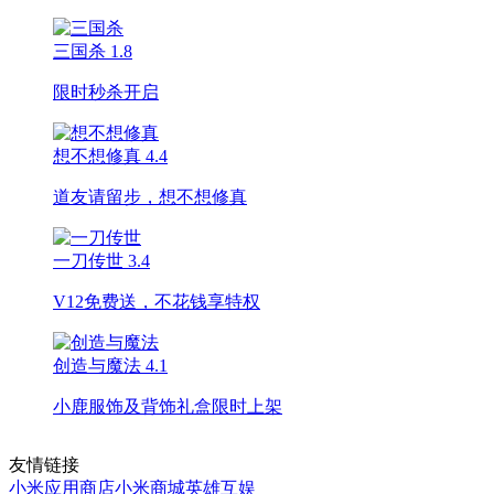
三国杀
1.8
限时秒杀开启
想不想修真
4.4
道友请留步，想不想修真
一刀传世
3.4
V12免费送，不花钱享特权
创造与魔法
4.1
小鹿服饰及背饰礼盒限时上架
友情链接
小米应用商店
小米商城
英雄互娱