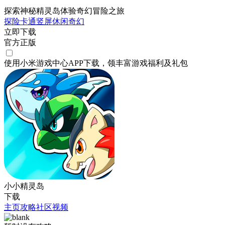
探索神秘精灵岛体验奇幻冒险之旅
探险
卡通
竖屏
休闲
奇幻
立即下载
官方正版
使用小米游戏中心APP
下载
，领丰富游戏
福利
及
礼包
小小精灵岛
下载
主页
攻略
社区
视频