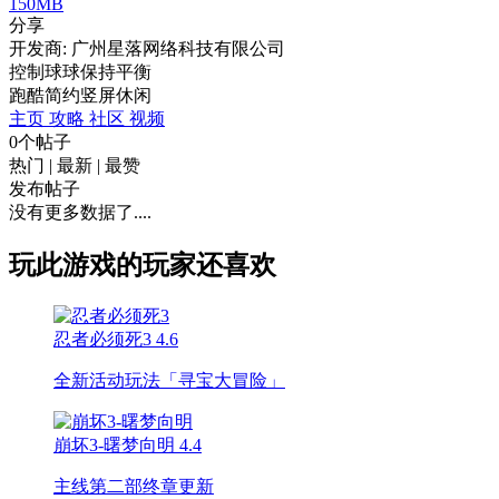
150MB
分享
开发商: 广州星落网络科技有限公司
控制球球保持平衡
跑酷
简约
竖屏
休闲
主页
攻略
社区
视频
0个帖子
热门
|
最新
|
最赞
发布帖子
没有更多数据了....
玩此游戏的玩家还喜欢
忍者必须死3
4.6
全新活动玩法「寻宝大冒险」
崩坏3-曙梦向明
4.4
主线第二部终章更新