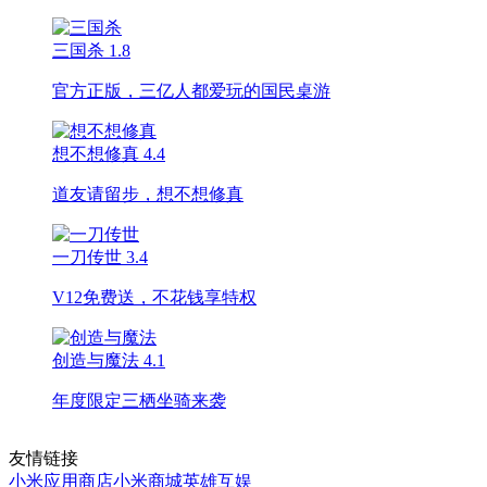
三国杀
1.8
官方正版，三亿人都爱玩的国民桌游
想不想修真
4.4
道友请留步，想不想修真
一刀传世
3.4
V12免费送，不花钱享特权
创造与魔法
4.1
年度限定三栖坐骑来袭
友情链接
小米应用商店
小米商城
英雄互娱