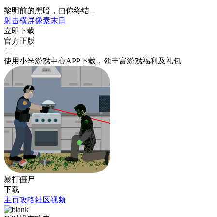
黎明前的黑暗，由你终结！
射击
横屏
像素
末日
立即下载
官方正版
使用小米游戏中心APP
下载
，领丰富游戏
福利
及
礼包
暴打僵尸
下载
主页
攻略
社区
视频