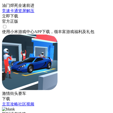
油门焊死全速前进
竞速
卡通
竖屏
解压
立即下载
官方正版
使用小米游戏中心APP
下载
，领丰富游戏
福利
及
礼包
激情街头赛车
下载
主页
攻略
社区
视频