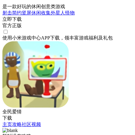
是一款好玩的休闲创意类游戏
射击
简约
竖屏
休闲
收集
外星人
怪物
立即下载
官方正版
使用小米游戏中心APP
下载
，领丰富游戏
福利
及
礼包
全民爱猜
下载
主页
攻略
社区
视频