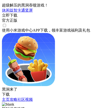
超级解压的黑洞吞噬游戏！
休闲
益智
卡通
竖屏
立即下载
官方正版
使用小米游戏中心APP
下载
，领丰富游戏
福利
及
礼包
黑洞来了
下载
主页
攻略
社区
视频