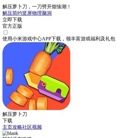
解压萝卜刀，一刀劈开烦恼潮！
解压
简约
竖屏
物理
脑洞
立即下载
官方正版
使用小米游戏中心APP
下载
，领丰富游戏
福利
及
礼包
解压萝卜刀
下载
主页
攻略
社区
视频