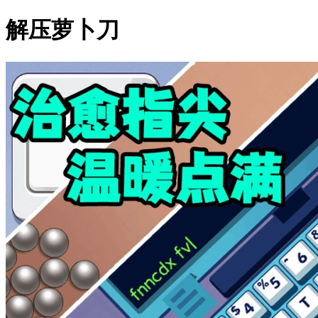
解压萝卜刀