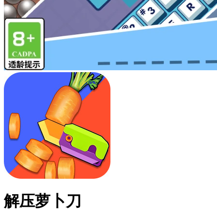
解压萝卜刀