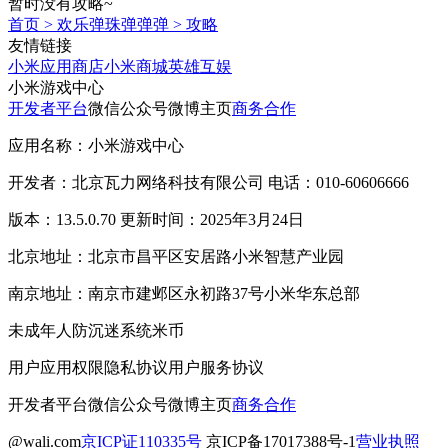
暂时没有攻略~
首页
>
欢乐弹珠弹弹弹
>
攻略
友情链接
小米应用商店
小米商城
英雄互娱
小米游戏中心
开发者平台
微信公众号
微博主页
商务合作
应用名称：小米游戏中心
开发者：北京瓦力网络科技有限公司 电话：010-60606666
版本：13.5.0.70 更新时间：2025年3月24日
北京地址：北京市昌平区安居路小米智慧产业园
南京地址：南京市建邺区永初路37号小米华东总部
未成年人防沉迷系统
米币
用户应用权限
隐私协议
用户服务协议
开发者平台
微信公众号
微博主页
商务合作
@wali.com
京ICP证110335号
京ICP备17017388号-1
营业执照