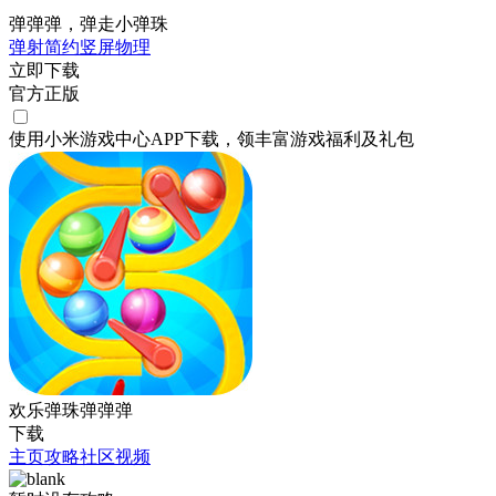
弹弹弹，弹走小弹珠
弹射
简约
竖屏
物理
立即下载
官方正版
使用小米游戏中心APP
下载
，领丰富游戏
福利
及
礼包
欢乐弹珠弹弹弹
下载
主页
攻略
社区
视频