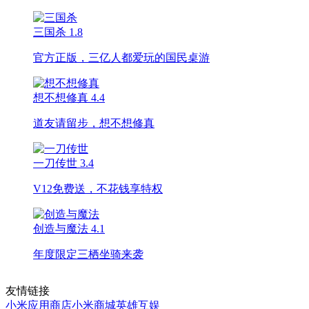
三国杀
1.8
官方正版，三亿人都爱玩的国民桌游
想不想修真
4.4
道友请留步，想不想修真
一刀传世
3.4
V12免费送，不花钱享特权
创造与魔法
4.1
年度限定三栖坐骑来袭
友情链接
小米应用商店
小米商城
英雄互娱