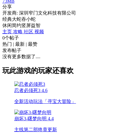
73MB
分享
开发商: 深圳窄门文化科技有限公司
经典大蛇吞小蛇
休闲
简约
竖屏
益智
主页
攻略
社区
视频
0个帖子
热门
|
最新
|
最赞
发布帖子
没有更多数据了....
玩此游戏的玩家还喜欢
忍者必须死3
4.6
全新活动玩法「寻宝大冒险」
崩坏3-曙梦向明
4.4
主线第二部终章更新