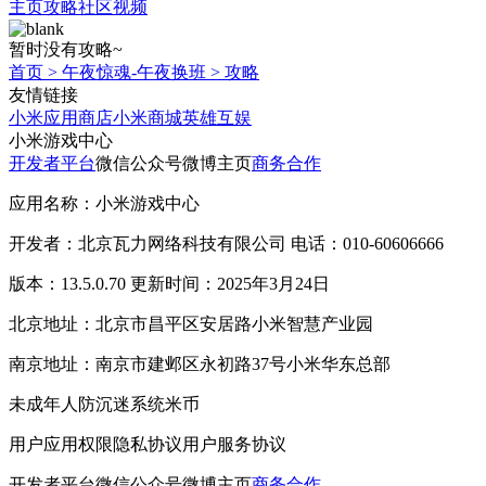
主页
攻略
社区
视频
暂时没有攻略~
首页
>
午夜惊魂-午夜换班
>
攻略
友情链接
小米应用商店
小米商城
英雄互娱
小米游戏中心
开发者平台
微信公众号
微博主页
商务合作
应用名称：小米游戏中心
开发者：北京瓦力网络科技有限公司 电话：010-60606666
版本：13.5.0.70 更新时间：2025年3月24日
北京地址：北京市昌平区安居路小米智慧产业园
南京地址：南京市建邺区永初路37号小米华东总部
未成年人防沉迷系统
米币
用户应用权限
隐私协议
用户服务协议
开发者平台
微信公众号
微博主页
商务合作