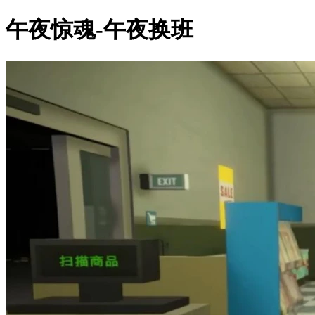
午夜惊魂-午夜换班