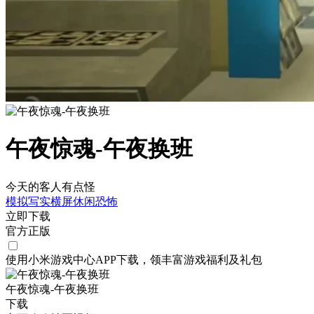
午夜惊魂-午夜换班
今天的客人有点怪
模拟
写实
横屏
休闲
恐怖
立即下载
官方正版
使用小米游戏中心APP
下载
，领丰富游戏
福利
及
礼包
午夜惊魂-午夜换班
下载