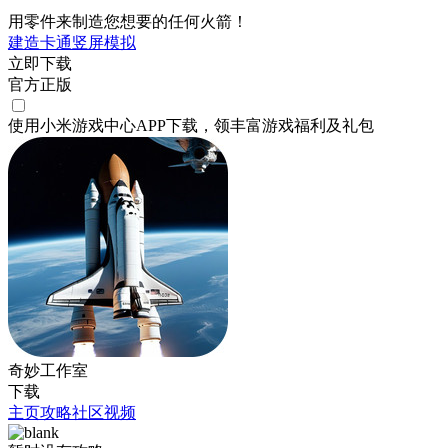
用零件来制造您想要的任何火箭！
建造
卡通
竖屏
模拟
立即下载
官方正版
使用小米游戏中心APP
下载
，领丰富游戏
福利
及
礼包
奇妙工作室
下载
主页
攻略
社区
视频