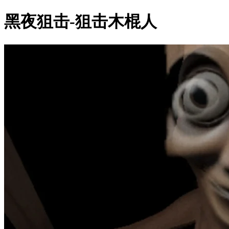
黑夜狙击-狙击木棍人