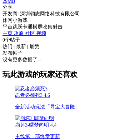
29MB
分享
开发商: 深圳翎志网络科技有限公司
休闲小游戏
平台跳跃
卡通
横屏
收集
射击
主页
攻略
社区
视频
0个帖子
热门
|
最新
|
最赞
发布帖子
没有更多数据了....
玩此游戏的玩家还喜欢
忍者必须死3
4.6
全新活动玩法「寻宝大冒险」
崩坏3-曙梦向明
4.4
主线第二部终章更新