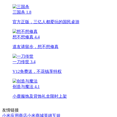
三国杀
1.8
官方正版，三亿人都爱玩的国民桌游
想不想修真
4.4
道友请留步，想不想修真
一刀传世
3.4
V12免费送，不花钱享特权
创造与魔法
4.1
小鹿服饰及背饰礼盒限时上架
友情链接
小米应用商店
小米商城
英雄互娱