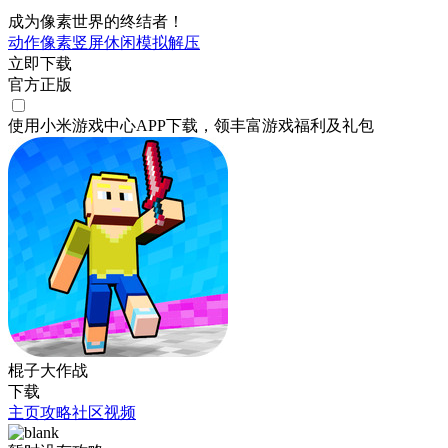
成为像素世界的终结者！
动作
像素
竖屏
休闲
模拟
解压
立即下载
官方正版
使用小米游戏中心APP
下载
，领丰富游戏
福利
及
礼包
棍子大作战
下载
主页
攻略
社区
视频