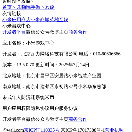
暂时没有攻略~
首页
>
乐嗨嗨手游
>
攻略
友情链接
小米应用商店
小米商城
英雄互娱
小米游戏中心
开发者平台
微信公众号
微博主页
商务合作
应用名称：小米游戏中心
开发者：北京瓦力网络科技有限公司 电话：010-60606666
版本：13.5.0.70 更新时间：2025年3月24日
北京地址：北京市昌平区安居路小米智慧产业园
南京地址：南京市建邺区永初路37号小米华东总部
未成年人防沉迷系统
米币
用户应用权限
隐私协议
用户服务协议
开发者平台
微信公众号
微博主页
商务合作
@wali.com
京ICP证110335号
京ICP备17017388号-1
营业执照