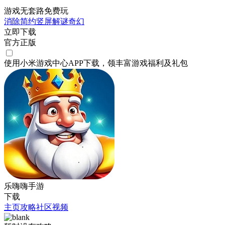
游戏无套路免费玩
消除
简约
竖屏
解谜
奇幻
立即下载
官方正版
使用小米游戏中心APP
下载
，领丰富游戏
福利
及
礼包
乐嗨嗨手游
下载
主页
攻略
社区
视频