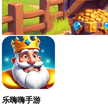
乐嗨嗨手游