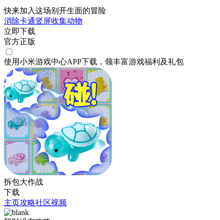
快来加入这场别开生面的冒险
消除
卡通
竖屏
收集
动物
立即下载
官方正版
使用小米游戏中心APP
下载
，领丰富游戏
福利
及
礼包
拆包大作战
下载
主页
攻略
社区
视频