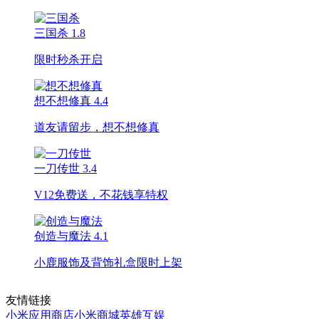
三国杀
1.8
限时秒杀开启
想不想修真
4.4
道友请留步，想不想修真
一刀传世
3.4
V12免费送，不花钱享特权
创造与魔法
4.1
小鹿服饰及背饰礼盒限时上架
友情链接
小米应用商店
小米商城
英雄互娱