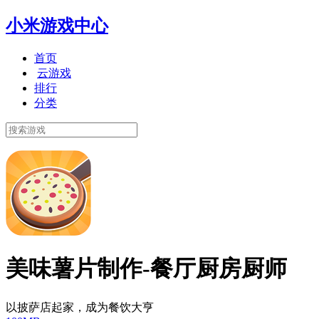
小米游戏中心
首页
云游戏
排行
分类
美味薯片制作-餐厅厨房厨师
以披萨店起家，成为餐饮大亨