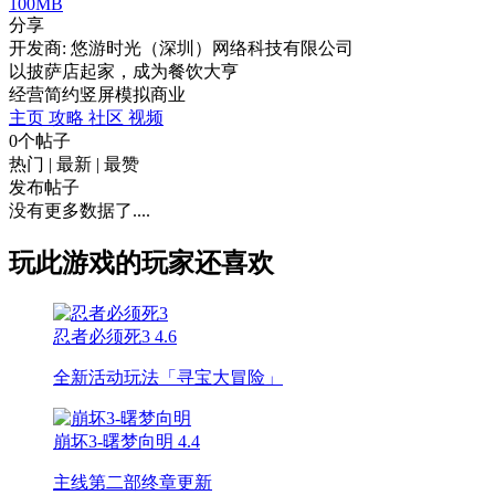
100MB
分享
开发商: 悠游时光（深圳）网络科技有限公司
以披萨店起家，成为餐饮大亨
经营
简约
竖屏
模拟
商业
主页
攻略
社区
视频
0个帖子
热门
|
最新
|
最赞
发布帖子
没有更多数据了....
玩此游戏的玩家还喜欢
忍者必须死3
4.6
全新活动玩法「寻宝大冒险」
崩坏3-曙梦向明
4.4
主线第二部终章更新