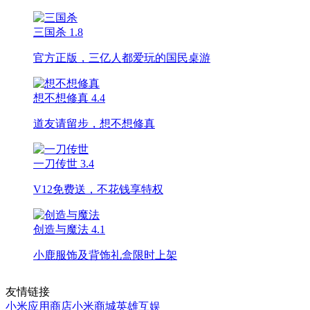
三国杀
1.8
官方正版，三亿人都爱玩的国民桌游
想不想修真
4.4
道友请留步，想不想修真
一刀传世
3.4
V12免费送，不花钱享特权
创造与魔法
4.1
小鹿服饰及背饰礼盒限时上架
友情链接
小米应用商店
小米商城
英雄互娱