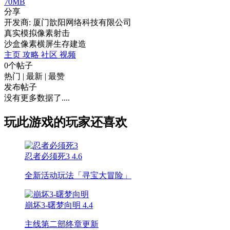
70MB
分享
开发商: 厦门歆阳网络科技有限公司
真实模拟像素射击
沙盒
像素
横屏
生存
建造
主页
攻略
社区
视频
0个帖子
热门
|
最新
|
最赞
发布帖子
没有更多数据了....
玩此游戏的玩家还喜欢
忍者必须死3
4.6
全新活动玩法「寻宝大冒险」
崩坏3-曙梦向明
4.4
主线第二部终章更新