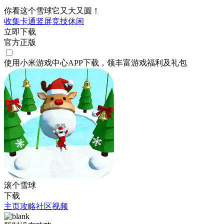
你看这个雪球它又大又圆！
收集
卡通
竖屏
竞技
休闲
立即下载
官方正版
使用小米游戏中心APP
下载
，领丰富游戏
福利
及
礼包
滚个雪球
下载
主页
攻略
社区
视频