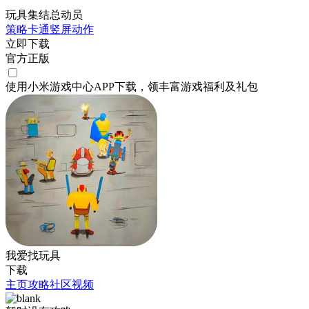
玩具集结总动员
策略
卡通
竖屏
动作
立即下载
官方正版
使用小米游戏中心APP
下载
，领丰富游戏
福利
及
礼包
我爱找玩具
下载
主页
攻略
社区
视频