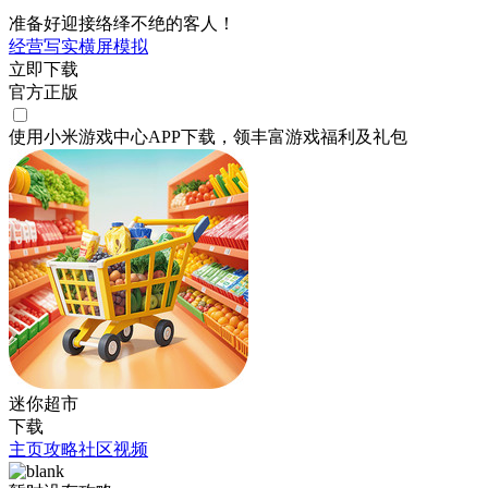
准备好迎接络绎不绝的客人！
经营
写实
横屏
模拟
立即下载
官方正版
使用小米游戏中心APP
下载
，领丰富游戏
福利
及
礼包
迷你超市
下载
主页
攻略
社区
视频