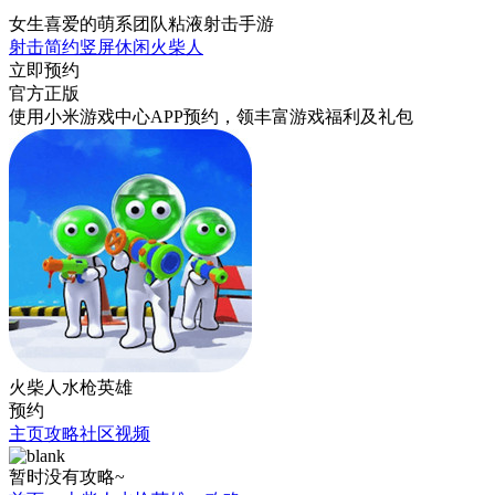
女生喜爱的萌系团队粘液射击手游
射击
简约
竖屏
休闲
火柴人
立即预约
官方正版
使用小米游戏中心APP
预约
，领丰富游戏
福利
及
礼包
火柴人水枪英雄
预约
主页
攻略
社区
视频
暂时没有攻略~