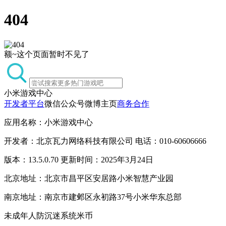
404
额~这个页面暂时不见了
小米游戏中心
开发者平台
微信公众号
微博主页
商务合作
应用名称：小米游戏中心
开发者：北京瓦力网络科技有限公司 电话：010-60606666
版本：13.5.0.70 更新时间：2025年3月24日
北京地址：北京市昌平区安居路小米智慧产业园
南京地址：南京市建邺区永初路37号小米华东总部
未成年人防沉迷系统
米币