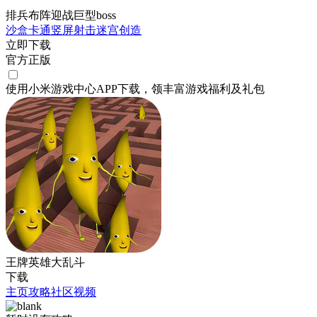
排兵布阵迎战巨型boss
沙盒
卡通
竖屏
射击
迷宫
创造
立即下载
官方正版
使用小米游戏中心APP
下载
，领丰富游戏
福利
及
礼包
王牌英雄大乱斗
下载
主页
攻略
社区
视频