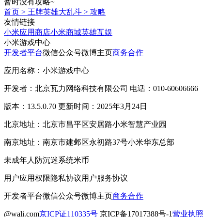
暂时没有攻略~
首页
>
王牌英雄大乱斗
>
攻略
友情链接
小米应用商店
小米商城
英雄互娱
小米游戏中心
开发者平台
微信公众号
微博主页
商务合作
应用名称：小米游戏中心
开发者：北京瓦力网络科技有限公司 电话：010-60606666
版本：13.5.0.70 更新时间：2025年3月24日
北京地址：北京市昌平区安居路小米智慧产业园
南京地址：南京市建邺区永初路37号小米华东总部
未成年人防沉迷系统
米币
用户应用权限
隐私协议
用户服务协议
开发者平台
微信公众号
微博主页
商务合作
@wali.com
京ICP证110335号
京ICP备17017388号-1
营业执照