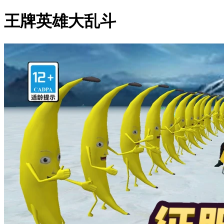
王牌英雄大乱斗