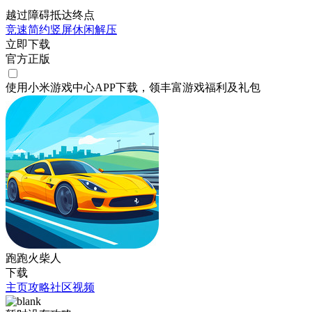
越过障碍抵达终点
竞速
简约
竖屏
休闲
解压
立即下载
官方正版
使用小米游戏中心APP
下载
，领丰富游戏
福利
及
礼包
跑跑火柴人
下载
主页
攻略
社区
视频