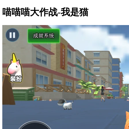
喵喵喵大作战-我是猫