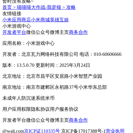
暂时没有攻略~
首页
>
喵喵喵大作战-我是猫
>
攻略
友情链接
小米应用商店
小米商城
英雄互娱
小米游戏中心
开发者平台
微信公众号
微博主页
商务合作
应用名称：小米游戏中心
开发者：北京瓦力网络科技有限公司 电话：010-60606666
版本：13.5.0.70 更新时间：2025年3月24日
北京地址：北京市昌平区安居路小米智慧产业园
南京地址：南京市建邺区永初路37号小米华东总部
未成年人防沉迷系统
米币
用户应用权限
隐私协议
用户服务协议
开发者平台
微信公众号
微博主页
商务合作
@wali.com
京ICP证110335号
京ICP备17017388号-1
营业执照