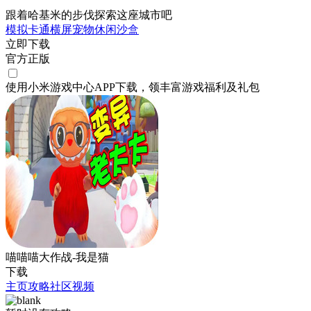
跟着哈基米的步伐探索这座城市吧
模拟
卡通
横屏
宠物
休闲
沙盒
立即下载
官方正版
使用小米游戏中心APP
下载
，领丰富游戏
福利
及
礼包
喵喵喵大作战-我是猫
下载
主页
攻略
社区
视频