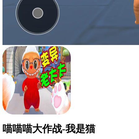
喵喵喵大作战-我是猫