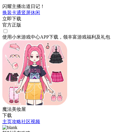
闪耀主播出道日记！
换装
卡通
竖屏
休闲
立即下载
官方正版
使用小米游戏中心APP
下载
，领丰富游戏
福利
及
礼包
魔法美妆屋
下载
主页
攻略
社区
视频