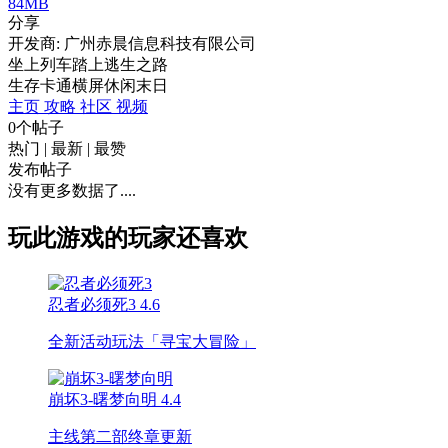
84MB
分享
开发商: 广州赤晨信息科技有限公司
坐上列车踏上逃生之路
生存
卡通
横屏
休闲
末日
主页
攻略
社区
视频
0个帖子
热门
|
最新
|
最赞
发布帖子
没有更多数据了....
玩此游戏的玩家还喜欢
忍者必须死3
4.6
全新活动玩法「寻宝大冒险」
崩坏3-曙梦向明
4.4
主线第二部终章更新