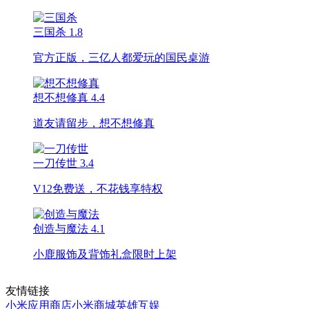
三国杀
1.8
官方正版，三亿人都爱玩的国民桌游
想不想修真
4.4
道友请留步，想不想修真
一刀传世
3.4
V12免费送，不花钱享特权
创造与魔法
4.1
小鹿服饰及背饰礼盒限时上架
友情链接
小米应用商店
小米商城
英雄互娱