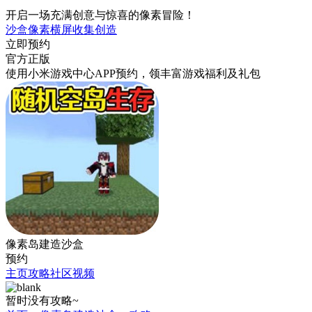
开启一场充满创意与惊喜的像素冒险！
沙盒
像素
横屏
收集
创造
立即预约
官方正版
使用小米游戏中心APP
预约
，领丰富游戏
福利
及
礼包
像素岛建造沙盒
预约
主页
攻略
社区
视频
暂时没有攻略~