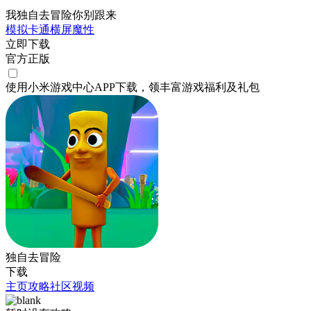
我独自去冒险你别跟来
模拟
卡通
横屏
魔性
立即下载
官方正版
使用小米游戏中心APP
下载
，领丰富游戏
福利
及
礼包
独自去冒险
下载
主页
攻略
社区
视频