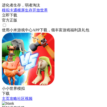
进化者生存，弱者淘汰
模拟
卡通
横屏
生存
开放世界
立即下载
官方正版
使用小米游戏中心APP
下载
，领丰富游戏
福利
及
礼包
小小世界模拟
下载
主页
攻略
社区
视频