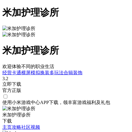
米加护理诊所
米加护理诊所
欢迎体验不同的职业生活
经营
卡通
横屏
模拟
换装
多玩法合辑
装饰
3.2
立即下载
官方正版
使用小米游戏中心APP
下载
，领丰富游戏
福利
及
礼包
米加护理诊所
下载
主页
攻略
社区
视频