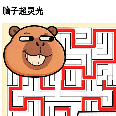
脑子超灵光