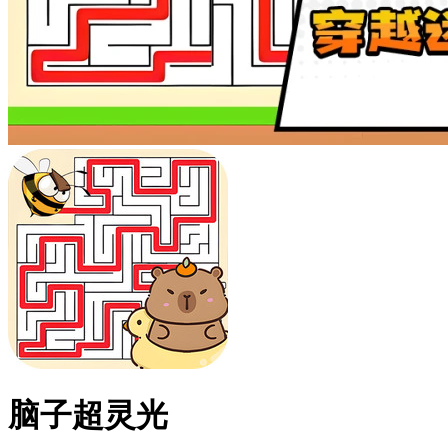
脑子超灵光