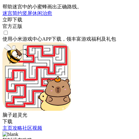
帮助迷宫中的小蜜蜂画出正确路线。
迷宫
简约
竖屏
休闲
治愈
立即下载
官方正版
使用小米游戏中心APP
下载
，领丰富游戏
福利
及
礼包
脑子超灵光
下载
主页
攻略
社区
视频