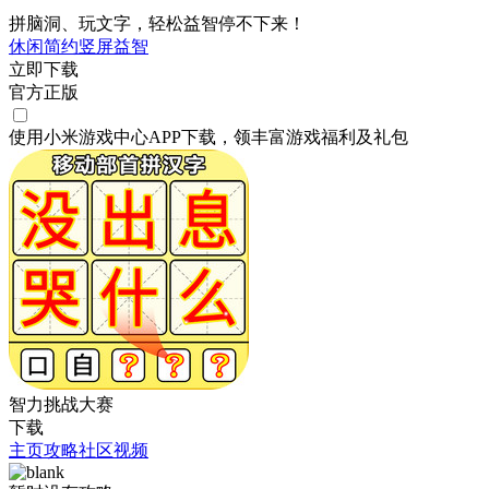
拼脑洞、玩文字，轻松益智停不下来！
休闲
简约
竖屏
益智
立即下载
官方正版
使用小米游戏中心APP
下载
，领丰富游戏
福利
及
礼包
智力挑战大赛
下载
主页
攻略
社区
视频