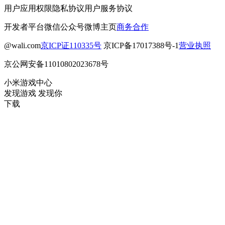
用户应用权限
隐私协议
用户服务协议
开发者平台
微信公众号
微博主页
商务合作
@wali.com
京ICP证110335号
京ICP备17017388号-1
营业执照
京公网安备11010802023678号
小米游戏中心
发现游戏 发现你
下载