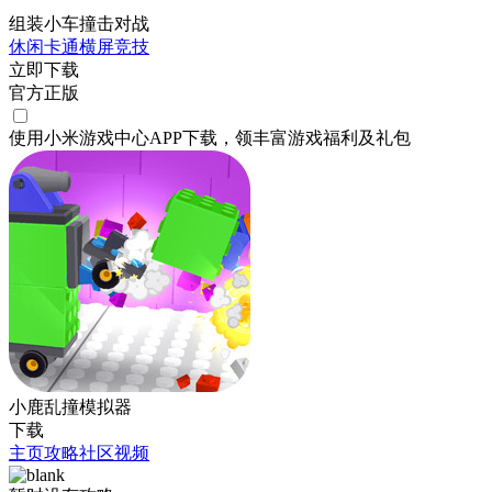
组装小车撞击对战
休闲
卡通
横屏
竞技
立即下载
官方正版
使用小米游戏中心APP
下载
，领丰富游戏
福利
及
礼包
小鹿乱撞模拟器
下载
主页
攻略
社区
视频