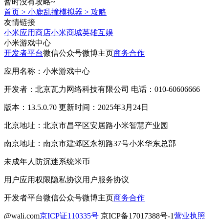
暂时没有攻略~
首页
>
小鹿乱撞模拟器
>
攻略
友情链接
小米应用商店
小米商城
英雄互娱
小米游戏中心
开发者平台
微信公众号
微博主页
商务合作
应用名称：小米游戏中心
开发者：北京瓦力网络科技有限公司 电话：010-60606666
版本：13.5.0.70 更新时间：2025年3月24日
北京地址：北京市昌平区安居路小米智慧产业园
南京地址：南京市建邺区永初路37号小米华东总部
未成年人防沉迷系统
米币
用户应用权限
隐私协议
用户服务协议
开发者平台
微信公众号
微博主页
商务合作
@wali.com
京ICP证110335号
京ICP备17017388号-1
营业执照