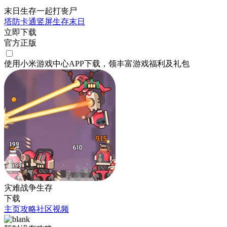
末日生存一起打丧尸
塔防
卡通
竖屏
生存
末日
立即下载
官方正版
使用小米游戏中心APP
下载
，领丰富游戏
福利
及
礼包
灾难战争生存
下载
主页
攻略
社区
视频