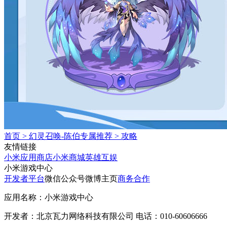
首页
>
幻灵召唤-陈伯专属推荐
>
攻略
友情链接
小米应用商店
小米商城
英雄互娱
小米游戏中心
开发者平台
微信公众号
微博主页
商务合作
应用名称：小米游戏中心
开发者：北京瓦力网络科技有限公司 电话：010-60606666