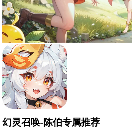
幻灵召唤-陈伯专属推荐