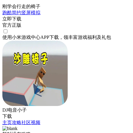
刚学会行走的椅子
跑酷
简约
竖屏
模拟
立即下载
官方正版
使用小米游戏中心APP
下载
，领丰富游戏
福利
及
礼包
DJ电音小子
下载
主页
攻略
社区
视频