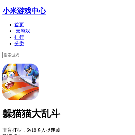
小米游戏中心
首页
云游戏
排行
分类
躲猫猫大乱斗
非盲打型，6v18多人捉迷藏