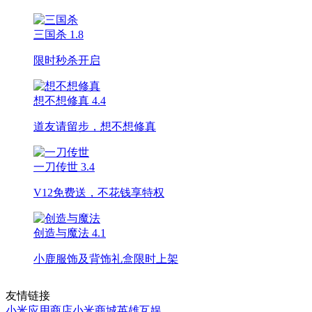
三国杀
1.8
限时秒杀开启
想不想修真
4.4
道友请留步，想不想修真
一刀传世
3.4
V12免费送，不花钱享特权
创造与魔法
4.1
小鹿服饰及背饰礼盒限时上架
友情链接
小米应用商店
小米商城
英雄互娱