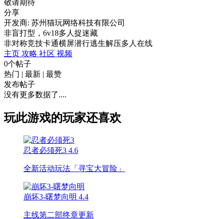
敬请期待
分享
开发商: 苏州猫玩网络科技有限公司
非盲打型，6v18多人捉迷藏
非对称竞技
卡通
横屏
潜行
逃生
解压
多人在线
主页
攻略
社区
视频
0个帖子
热门
|
最新
|
最赞
发布帖子
没有更多数据了....
玩此游戏的玩家还喜欢
忍者必须死3
4.6
全新活动玩法「寻宝大冒险」
崩坏3-曙梦向明
4.4
主线第二部终章更新