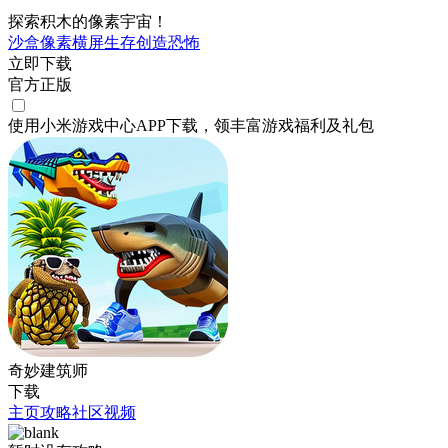
探索积木的像素宇宙！
沙盒
像素
横屏
生存
创造
恐怖
立即下载
官方正版
使用小米游戏中心APP
下载
，领丰富游戏
福利
及
礼包
奇妙建筑师
下载
主页
攻略
社区
视频